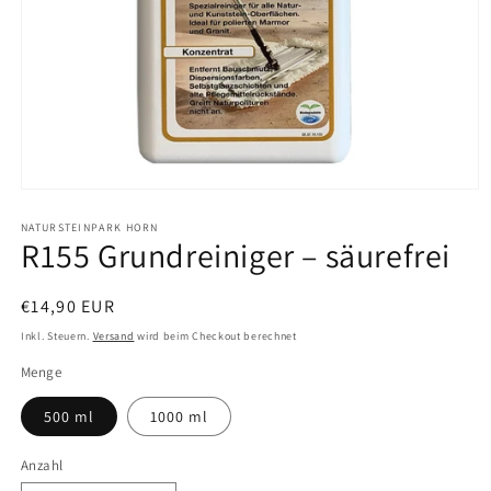
Medien
1
in
NATURSTEINPARK HORN
R155 Grundreiniger – säurefrei
Modal
öffnen
Normaler
€14,90 EUR
Preis
Inkl. Steuern.
Versand
wird beim Checkout berechnet
Menge
500 ml
1000 ml
Anzahl
Anzahl