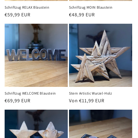
Schriftzug RELAX Blaustein
Schriftzug MOIN Blaustein
Normaler
€59,99 EUR
Normaler
€48,99 EUR
Preis
Preis
Schriftzug WELCOME Blaustein
Stern Artistic Wurzel-Holz
Normaler
€69,99 EUR
Normaler
Von €11,99 EUR
Preis
Preis