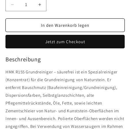
Verringere
Erhöhe
die
die
Menge
Menge
für
für
In den Warenkorb legen
R155
R155
Grundreiniger
Grundreiniger
Jetzt zum Checkout
–
–
säurefrei
säurefrei
Beschreibung
HMK R155 Grundreiniger – säurefrei ist ein Spezialreiniger
(Konzentrat) für die Grundreinigung von Naturstein. Er
entfernt Bauschmutz (Baufeinreinigung/Grundreinigung),
Dispersionsfarben, Selbstglanzschichten, alte
Pflegemittelrückstände, Öle, Fette, sowie leichten
Zementschleier von Natur- und Kunststein-Oberflächen im
Innen- und Aussenbereich. Polierte Oberflächen werden nicht
angegriffen. Bei Verwendung von Wassersaugern im Rahmen