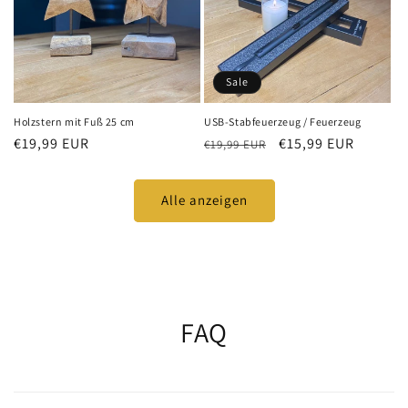
Sale
Holzstern mit Fuß 25 cm
USB-Stabfeuerzeug / Feuerzeug
Normaler
€19,99 EUR
Normaler
Verkaufspreis
€15,99 EUR
€19,99 EUR
Preis
Preis
Alle anzeigen
FAQ